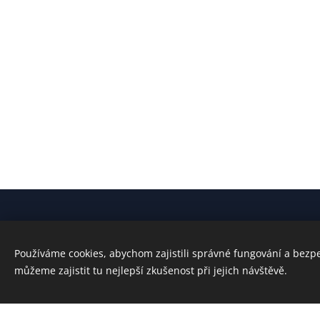
© 2022 Všechna práva vyhrazena
Používáme cookies, abychom zajistili správné fungování a bezp
Tutkulu
Dost Siteler:
Tutkulu Sohbet
-
Chat
-
Canlı Chat
můžeme zajistit tu nejlepší zkušenost při jejich návštěvě.
Tento web je vytvoře