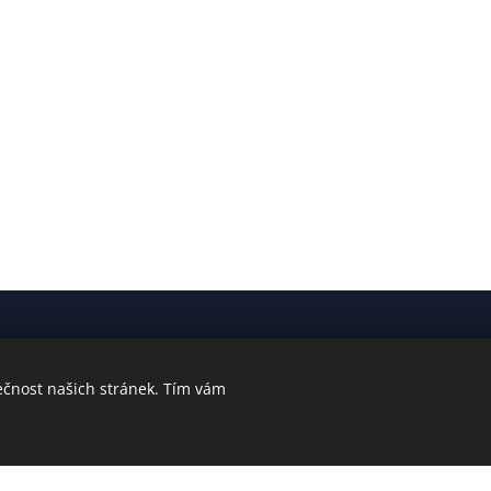
ečnost našich stránek. Tím vám
ný pomocí Webnode.
Vytvořte si vlastní stránky
zdarma ještě dnes!