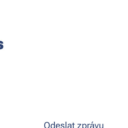
s
Odeslat zprávu